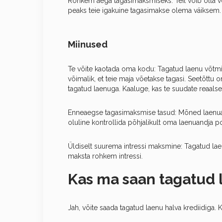
Rohkem aega tagasimaksmiseks: Teil võib olla või
peaks teie igakuine tagasimakse olema väiksem.
Miinused
Te võite kaotada oma kodu: Tagatud laenu võtmise
võimalik, et teie maja võetakse tagasi. Seetõttu
tagatud laenuga. Kaaluge, kas te suudate reaalse
Enneaegse tagasimaksmise tasud: Mõned laenuand
oluline kontrollida põhjalikult oma laenuandja poli
Üldiselt suurema intressi maksmine: Tagatud lae
maksta rohkem intressi.
Kas ma saan tagatud 
Jah, võite saada tagatud laenu halva krediidiga. 