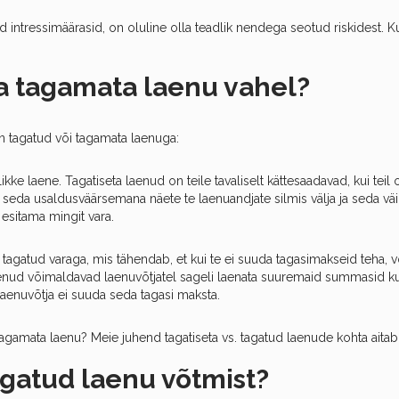
ntressimäärasid, on oluline olla teadlik nendega seotud riskidest. Ku
ja tagamata laenu vahel?
n tagatud või tagamata laenuga:
likke laene. Tagatiseta laenud on teile tavaliselt kättesaadavad, kui teil
 seda usaldusväärsemana näete te laenuandjate silmis välja ja seda väi
 esitama mingit vara.
agatud varaga, mis tähendab, et kui te ei suuda tagasimakseid teha, või
aenud võimaldavad laenuvõtjatel sageli laenata suuremaid summasid ku
laenuvõtja ei suuda seda tagasi maksta.
tagamata laenu? Meie juhend tagatiseta vs. tagatud laenude kohta aitab 
gatud laenu võtmist?