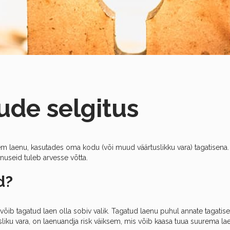
ude selgitus
m laenu, kasutades oma kodu (või muud väärtuslikku vara) tagatisena. 
inuseid tuleb arvesse võtta.
d?
võib tagatud laen olla sobiv valik. Tagatud laenu puhul annate tagatisek
sliku vara, on laenuandja risk väiksem, mis võib kaasa tuua suurema la