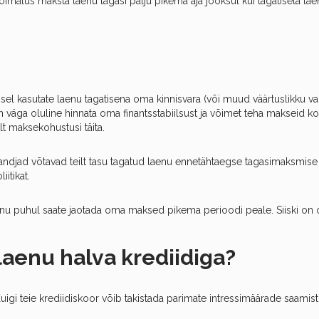
malus maksta laenu tagasi palju pikema aja jooksul kui tagatiseta laen
l kasutate laenu tagatisena oma kinnisvara (või muud väärtuslikku var
 on väga oluline hinnata oma finantsstabiilsust ja võimet teha makseid 
lt maksekohustusi täita.
jad võtavad teilt tasu tagatud laenu ennetähtaegse tagasimaksmise e
itikat.
nu puhul saate jaotada oma maksed pikema perioodi peale. Siiski on ol
laenu halva krediidiga?
Kuigi teie krediidiskoor võib takistada parimate intressimäärade saami