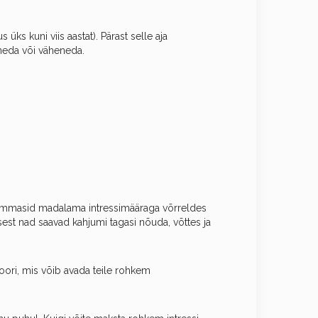
 üks kuni viis aastat). Pärast selle aja
neda või väheneda.
ummasid madalama intressimääraga võrreldes
est nad saavad kahjumi tagasi nõuda, võttes ja
oori, mis võib avada teile rohkem