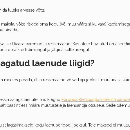
da tuleks arvesse võtta:
i maksta, võite riskida oma kodu (või muu väärtusliku vara) kaotamiseg
u pidada.
avaliselt kaasa paremad intressimäärad. Kas olete huvitatud oma kred
a oma krediidireitingut ja jälgida selle arengut.
tagatud laenude liigid?
on meeles pidada, et intressimäärad võivad aja jooksul muutuda ja kui
tressimääraga laenule, mis kõigub
Euroopa Keskpanga intressimäärade 
lt baasintressimäära muutustele ja laenuandja otsusele. Selle tulemus
akuist tagasimakseid kogu laenuperioodi jooksul. Teie maksed ei muutu