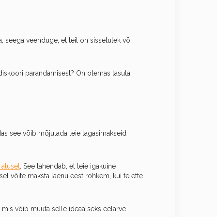
a, seega veenduge, et teil on sissetulek või
iidiskoori parandamisest? On olemas tasuta
das see võib mõjutada teie tagasimakseid
alusel
. See tähendab, et teie igakuine
el võite maksta laenu eest rohkem, kui te ette
, mis võib muuta selle ideaalseks eelarve