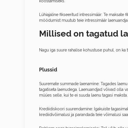
koostamiseks.
Lühiajaline fikseeritud intressimäär: Te maksate fi
möödumist muutub teie intressimäär laenuandja 
Millised on tagatud l
Nagu iga suure rahalise kohustuse puhul, on ka t
Plussid
Suuremate summade laenamine: Tagades laenu o
tagatiseta laenudega. Laenuandjad võivad olla va
müües selle, kui te ei suuda laenu tagasi maksta.
Krediidiskoori suurendamine: Igakuiste tagasima
krediidivõimalusi ja parandada teie võimalusi sa