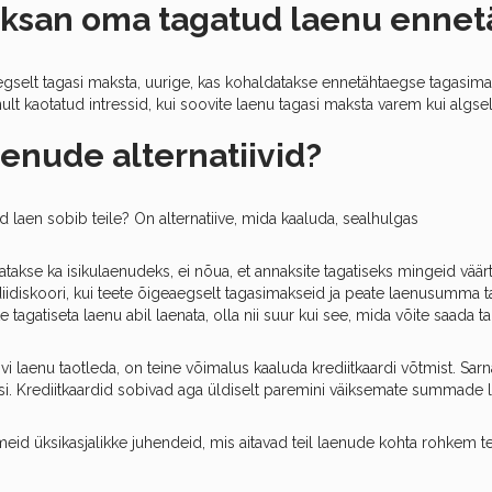
aksan oma tagatud laenu ennetä
egselt tagasi maksta, uurige, kas kohaldatakse ennetähtaegse tagasim
lt kaotatud intressid, kui soovite laenu tagasi maksta varem kui algsel
aenude alternatiivid?
ud laen sobib teile? On alternatiive, mida kaaluda, sealhulgas
atakse ka isikulaenudeks, ei nõua, et annaksite tagatiseks mingeid vää
iidiskoori, kui teete õigeaegselt tagasimakseid ja peate laenusumma t
tagatiseta laenu abil laenata, olla nii suur kui see, mida võite saada t
oovi laenu taotleda, on teine võimalus kaaluda krediitkaardi võtmist. Sar
asi. Krediitkaardid sobivad aga üldiselt paremini väiksemate summade 
id üksikasjalikke juhendeid, mis aitavad teil laenude kohta rohkem t