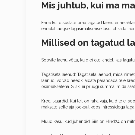
Mis juhtub, kui ma m
Enne kui otsustate oma tagatud laenu ennetähta
ennetähtaegse tagasimaksmise tasu, et katta laenu
Millised on tagatud l
Soovite laenu võtta, kuid ei ole kindel, kas tagat
Tagatiseta laenud: Tagatiseta laenud, mida nimet
laenud, võivad needki aidata parandada teie kred
osamaksetena. Siiski ei pruugi summa, mida saate 
Krediitkaardid: Kui teil on raha vaja, kuid te ei s
maksate selle aja jooksul koos intressidega tag
Muud kasulikud juhendid Siin on Hind24 on mitme