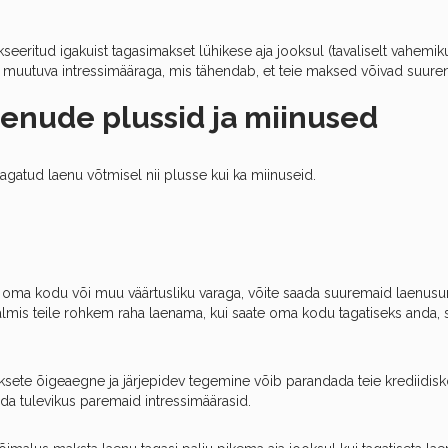
kseeritud igakuist tagasimakset lühikese aja jooksul (tavaliselt vahemikus
muutuva intressimääraga, mis tähendab, et teie maksed võivad suure
aenude plussid ja miinused
agatud laenu võtmisel nii plusse kui ka miinuseid.
ma kodu või muu väärtusliku varaga, võite saada suuremaid laenus
lmis teile rohkem raha laenama, kui saate oma kodu tagatiseks anda, s
ksete õigeaegne ja järjepidev tegemine võib parandada teie krediidisk
ada tulevikus paremaid intressimäärasid.