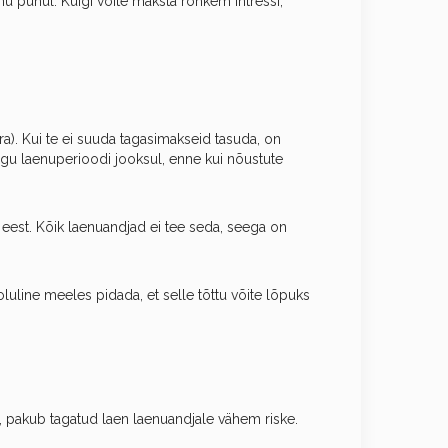
u puhul. Kuigi võite maksta rohkem intressi,
a). Kui te ei suuda tagasimakseid tasuda, on
kogu laenuperioodi jooksul, enne kui nõustute
est. Kõik laenuandjad ei tee seda, seega on
uline meeles pidada, et selle tõttu võite lõpuks
st, pakub tagatud laen laenuandjale vähem riske.