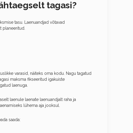
htaegselt tagasi?
aksmise tasu. Laenuandjad võtavad
t planeeritud.
rtuslikke varasid, näiteks oma kodu. Nagu tagatud
agasi maksma fikseeritud igakuiste
agatud laenuga.
naselt laenule laenate laenuandjalt raha ja
laenamiseks lühema aja jooksul.
eada saada: