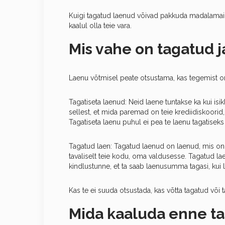
Kuigi tagatud laenud võivad pakkuda madalamaid i
kaalul olla teie vara.
Mis vahe on tagatud 
Laenu võtmisel peate otsustama, kas tegemist o
Tagatiseta laenud: Neid laene tuntakse ka kui isik
sellest, et mida paremad on teie krediidiskoorid,
Tagatiseta laenu puhul ei pea te laenu tagatiseks
Tagatud laen: Tagatud laenud on laenud, mis on t
tavaliselt teie kodu, oma valdusesse. Tagatud l
kindlustunne, et ta saab laenusumma tagasi, kui 
Kas te ei suuda otsustada, kas võtta tagatud või 
Mida kaaluda enne ta