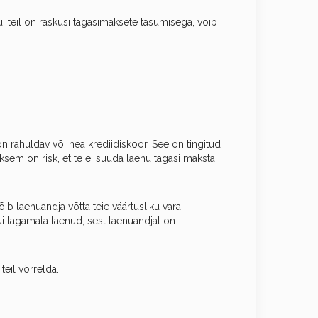
i teil on raskusi tagasimaksete tasumisega, võib
 on rahuldav või hea krediidiskoor. See on tingitud
ksem on risk, et te ei suuda laenu tagasi maksta.
b laenuandja võtta teie väärtusliku vara,
i tagamata laenud, sest laenuandjal on
teil võrrelda.