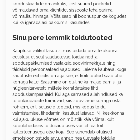
sooduskaartide omanikuks, sest suured poeketid
võimaldavad oma klientidel sisseoste teha parima
võimaliku hinnaga. Võita saab nii boonuspunkte kogudes
kui ka iganädalasi pakkumisi kasutades.
Sinu pere lemmik toidutooted
Kaupluse valikul tasub silmas pidada oma leibkonna
eelistusi, et seal saadaolevad toiduained ja
sooduspakkumised vastaksid soovinimekirjale ning
täidaksid personaalsed vajadused. Laiema kaubavalikuga
kaupluste eeliseks on aga see, et kõik tooted saab ühe
korraga kätte. Säästmine on oluline ka majapidamis- ja
hügieenitarvetelt, millele korraldatakse tihti
sooduskampaaniaid. Kui aga sarnased allahindlused ka
toidukaupadele toimuvad, siis soovitame korraga osta
rohkem, eriti selliseid tooteid, mis kodus toidu
valmistamisel tihedamini kasutust leiavad. Nii keskkonna
kui ajakulukuse võtmes on mõistlik käia võimalikult
kodulähedases toidukaupluses või tellida toit
kullerteenusega otse koju. See vähendab oluliselt
emotsiooniostude arvu, annab hea ülevaate toidule