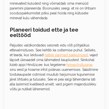
minevatest kuludest ning võimaldab oma menüüd
paremini planeerida. Boonuseks seegi, et nii on lihtsam
sooduspakkumistel pilku peal hoida ning kütusele
minevat kulu vähendada.
Planeeri toidud ette ja tee
eeltööd
Paljudes valdkondades seisneb edu võti põhjalikus
ettevalmistuses. See kehtib ka ostlemise puhul. Selleks,
et teada, kus leiduvad
hetkel parimad pakkumised
, vajad
täpset ülevaadet oma lähimatest kauplustest. Siinkohal
tuleb appi Hind24.ee, kus tegeleme
hinnavõrdlusega
sinu eest ja hoiame infot pidevas uuenemises. Säästmine
toidukaupade ostmisel muutub harjumuse kujunemise
järel lihtsaks ja tulusaks. See ei pea iialgi tähendama lati
alla laskmist kvaliteedi arvelt, vaid pigem majanduslikku
võitu ja nutikat lähenemist.