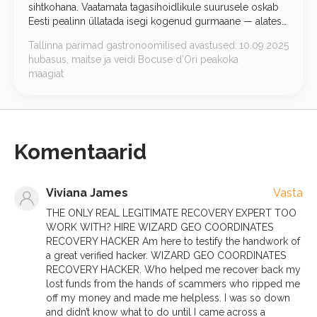
sihtkohana. Vaatamata tagasihoidlikule suurusele oskab
Eesti pealinn üllatada isegi kogenud gurmaane — alates
kohalike käsitöökohvikute leidudest kuni tõeliste
Tallinna parimad gastronoomilised avastused:
10.09.2025
kõrgköögirestoranideni autoriliku lähenemisega.
hubasus, maitse ja veidi Bocuse d’Ori peakoka
maagiat
Komentaarid
Viviana James
Vasta
THE ONLY REAL LEGITIMATE RECOVERY EXPERT TOO
WORK WITH? HIRE WIZARD GEO COORDINATES
RECOVERY HACKER Am here to testify the handwork of
a great verified hacker. WIZARD GEO COORDINATES
RECOVERY HACKER. Who helped me recover back my
lost funds from the hands of scammers who ripped me
off my money and made me helpless. I was so down
and didn’t know what to do until I came across a