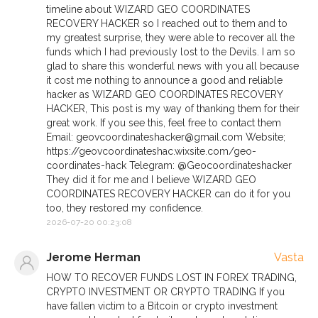
timeline about WIZARD GEO COORDINATES
RECOVERY HACKER so I reached out to them and to
my greatest surprise, they were able to recover all the
funds which I had previously lost to the Devils. I am so
glad to share this wonderful news with you all because
it cost me nothing to announce a good and reliable
hacker as WIZARD GEO COORDINATES RECOVERY
HACKER, This post is my way of thanking them for their
great work. If you see this, feel free to contact them
Email:
geovcoordinateshacker@gmail.com
Website;
https://geovcoordinateshac.wixsite.com/geo-
coordinates-hack Telegram: @Geocoordinateshacker
They did it for me and I believe WIZARD GEO
COORDINATES RECOVERY HACKER can do it for you
too, they restored my confidence.
2026-07-20 00:23:08
Jerome Herman
Vasta
HOW TO RECOVER FUNDS LOST IN FOREX TRADING,
CRYPTO INVESTMENT OR CRYPTO TRADING If you
have fallen victim to a Bitcoin or crypto investment