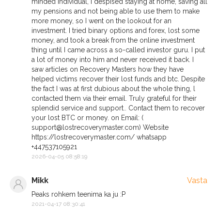
minded individual, I despised staying at home, saving all
my pensions and not being able to use them to make
more money, so I went on the lookout for an
investment. I tried binary options and forex, lost some
money, and took a break from the online investment
thing until I came across a so-called investor guru. I put
a lot of money into him and never received it back. I
saw articles on Recovery Masters how they have
helped victims recover their lost funds and btc. Despite
the fact I was at first dubious about the whole thing, l
contacted them via their email. Truly grateful for their
splendid service and support.. Contact them to recover
your lost BTC or money. on Email: (
support@lostrecoverymaster.com
) Website
https://lostrecoverymaster.com/ whatsapp
+447537105921
2026-04-05 08:58:19
Mikk
Vasta
Peaks rohkem teenima ka ju :P
2021-04-17 08:30:41