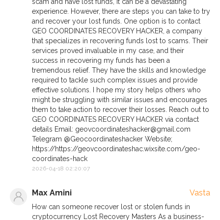
scam and have lost funds, it can be a devastating
experience. However, there are steps you can take to try
and recover your lost funds. One option is to contact
GEO COORDINATES RECOVERY HACKER, a company
that specializes in recovering funds lost to scams. Their
services proved invaluable in my case, and their
success in recovering my funds has been a
tremendous relief. They have the skills and knowledge
required to tackle such complex issues and provide
effective solutions. I hope my story helps others who
might be struggling with similar issues and encourages
them to take action to recover their losses. Reach out to
GEO COORDINATES RECOVERY HACKER via contact
details Email:
geovcoordinateshacker@gmail.com
Telegram @Geocoordinateshacker Website;
https://https://geovcoordinateshac.wixsite.com/geo-
coordinates-hack
2026-04-18 02:20:07
Max Amini
Vasta
How can someone recover lost or stolen funds in
cryptocurrency Lost Recovery Masters As a business-