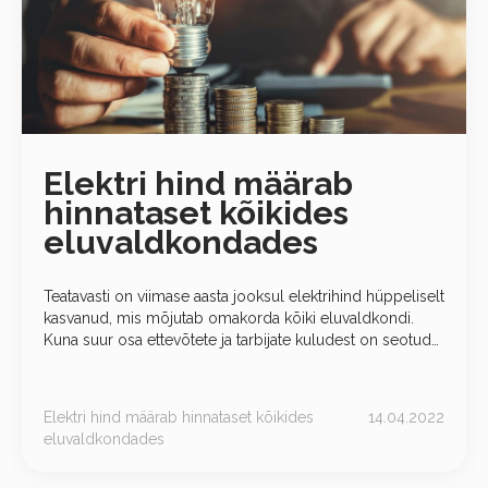
Elektri hind määrab
hinnataset kõikides
eluvaldkondades
Teatavasti on viimase aasta jooksul elektrihind hüppeliselt
kasvanud, mis mõjutab omakorda kõiki eluvaldkondi.
Kuna suur osa ettevõtete ja tarbijate kuludest on seotud
energiaga, on nafta, gaasi ja elektri hinnal oluline roll
inflatsioonis. Ligikaudu
Elektri hind määrab hinnataset kõikides
14.04.2022
eluvaldkondades