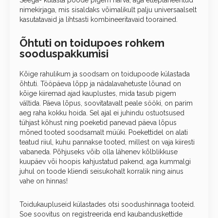
Seega- külasta poode pigem harva, aga etteplaneeritud
nimekirjaga, mis sisaldaks võimalikult palju universaalselt
kasutatavaid ja lihtsasti kombineeritavaid toorained.
Õhtuti on toidupoes rohkem
sooduspakkumisi
Kõige rahulikum ja soodsam on toidupoode külastada
õhtuti. Tööpäeva lõpp ja nädalavahetuste lõunad on
kõige kiiremad ajad kauplustes, mida tasub pigem
vältida. Päeva lõpus, soovitatavalt peale sööki, on parim
aeg raha kokku hoida. Sel ajal ei juhindu ostuotsused
tühjast kõhust ning poeketid panevad päeva lõpus
mõned tooted soodsamalt müüki. Poekettidel on alati
teatud riiul, kuhu pannakse tooted, millest on vaja kiiresti
vabaneda. Põhjuseks võib olla lähenev kõlblikkuse
kuupäev või hoopis kahjustatud pakend, aga kummalgi
juhul on toode kliendi seisukohalt korralik ning ainus
vahe on hinnas!
Toidukaupluseid külastades otsi soodushinnaga tooteid.
Soe soovitus on registreerida end kaubanduskettide