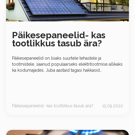
Päikesepaneelid- kas
tootlikkus tasub ära?
Päikesepaneelid on lisaks suurtele tehastele ja
tootmistele, saanud populaarseks elektritootmise allikaks
ka kodumajades. Juba aastaid tagasi hakkasid
kodutarbijad otsima alternatiive elektri tootmiseks ise
ning päikesepaneelid on aegade jooksul
Päikesepaneelid- kas tootlikkus tasub ära?
15.09.2022