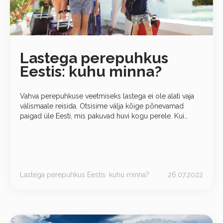
Lastega perepuhkus
Eestis: kuhu minna?
Vahva perepuhkuse veetmiseks lastega ei ole alati vaja
välismaale reisida. Otsisime välja kõige põnevamad
paigad üle Eesti, mis pakuvad huvi kogu perele. Kui
lapsed on õnnelikud, siis on ka vanemad õnnelikud ning
hästi ette valmistatud
Lastega perepuhkus Eestis: kuhu minna?
26.07.2022