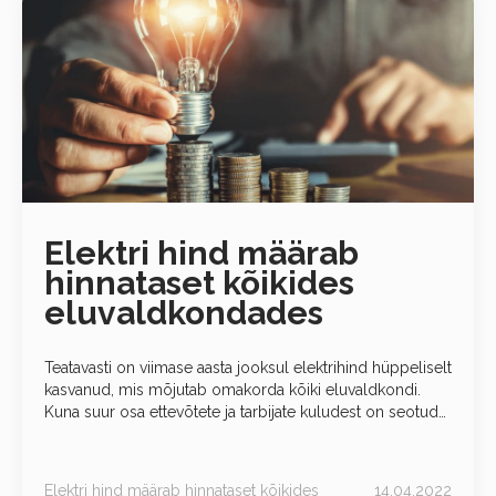
Elektri hind määrab
hinnataset kõikides
eluvaldkondades
Teatavasti on viimase aasta jooksul elektrihind hüppeliselt
kasvanud, mis mõjutab omakorda kõiki eluvaldkondi.
Kuna suur osa ettevõtete ja tarbijate kuludest on seotud
energiaga, on nafta, gaasi ja elektri hinnal oluline roll
inflatsioonis. Ligikaudu
Elektri hind määrab hinnataset kõikides
14.04.2022