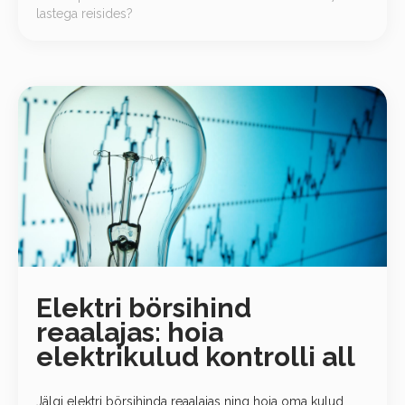
lastega reisides?
Elektri börsihind
reaalajas: hoia
elektrikulud kontrolli all
Jälgi elektri börsihinda reaalajas ning hoia oma kulud