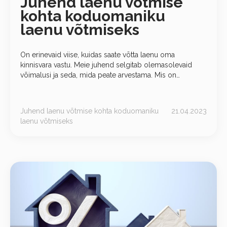
Juhend laenu võtmise
kohta koduomaniku
laenu võtmiseks
On erinevaid viise, kuidas saate võtta laenu oma
kinnisvara vastu. Meie juhend selgitab olemasolevaid
võimalusi ja seda, mida peate arvestama. Mis on
koduomaniku laen? Koduomanikulaen, mida nimetatakse
ka tagatud laenuks,
Juhend laenu võtmise kohta koduomaniku
21.04.2023
laenu võtmiseks