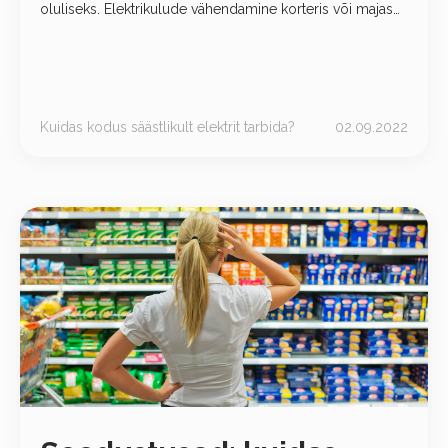
oluliseks. Elektrikulude vähendamine korteris või majas
on tehtav, kuid palju sõltub meist endist. Kui soovid
säästa raha
Kuidas kodus säästlikult elektrit tarbida?
02.09.2022