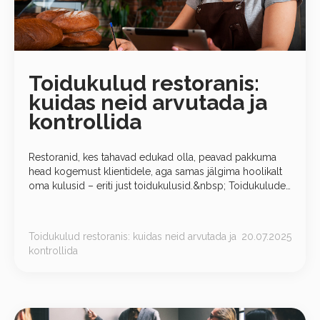
Toidukulud restoranis:
kuidas neid arvutada ja
kontrollida
Restoranid, kes tahavad edukad olla, peavad pakkuma
head kogemust klientidele, aga samas jälgima hoolikalt
oma kulusid – eriti just toidukulusid.&nbsp; Toidukulude
jälgimine aitab paremini hinnastada menüüd ja
suurendada kasumit. Samas võivad tooraine
Toidukulud restoranis: kuidas neid arvutada ja
20.07.2025
kontrollida