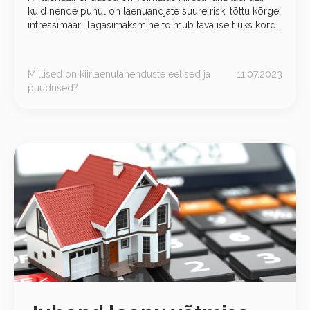
kuid nende puhul on laenuandjate suure riski tõttu kõrge
intressimäär. Tagasimaksmine toimub tavaliselt üks kord
kuus. Enne seda tüüpi laenu kaalumist tulevikus on
oluline olla teadlik
Millised on kiirlaenulahenduste eelised ja
11.07.2023
puudused?