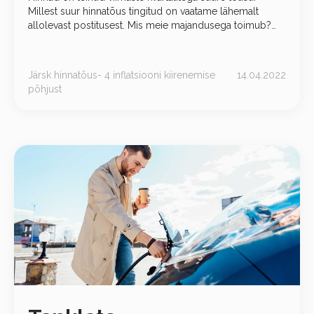
Millest suur hinnatõus tingitud on vaatame lähemalt
allolevast postitusest. Mis meie majandusega toimub?
Võrreldes eelmise aastaga on hinnad veebruaris tõusnud
12% ja kuus 1,5% võrra.
Järsk hinnatõus- 4 inflatsiooni kiirenemise
14.04.2022
põhjust