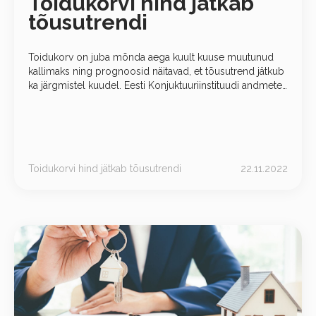
Toidukorvi hind jätkab
tõusutrendi
Toidukorv on juba mõnda aega kuult kuuse muutunud
kallimaks ning prognoosid näitavad, et tõusutrend jätkub
ka järgmistel kuudel. Eesti Konjuktuuriinstituudi andmetel,
mis on välja toodud 2022. aasta 19. oktoobri konjuktuuris
, on toidukorvi hind
Toidukorvi hind jätkab tõusutrendi
22.11.2022