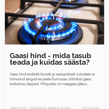
Gaasi hind - mida tasub
teada ja kuidas säästa?
Gaasi hind endiselt tõuseb ja vastupidiselt ootustele ei
toimunud langust ka peale Euroopas sõlmitud gaasi
kokkuhoiu leppeid. Põhjuseks on maagaasi jätkuv
hinnatõus Euroopa turul, mis on kasvatanud oluliselt
sisseostuhinda kõigile
Gaasi hind - mida tasub teada ja kuidas
07.09.2022