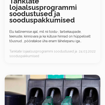
Tanklate
lojaalsusprogrammi
soodustused ja
sooduspakkumised
Elu kallinemise ajal, mil nii toidu-, tarbekaupade,
teenuste, kinnisvara ja ka kütuse hinnad on hüppeliselt
tõusnud , pööratakse üha enam tähelepanu iga
valdkonna sooduspakkumistele. Oleme varasemalt
Hind24 blogis &nbsp;arutanud, milline bensiin
Tanklate lojaalsusprogrammi soodustused ja
24.03.2022
sooduspakkumised