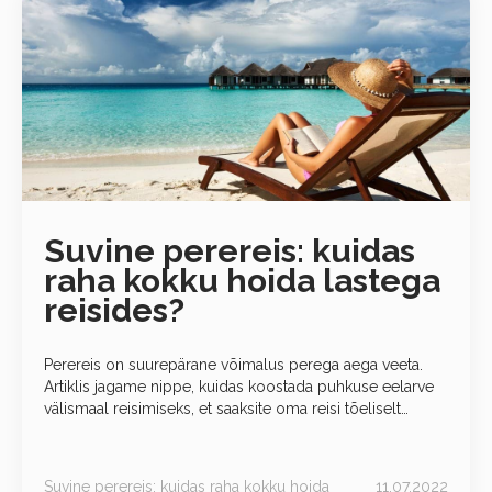
Suvine perereis: kuidas
raha kokku hoida lastega
reisides?
Perereis on suurepärane võimalus perega aega veeta.
Artiklis jagame nippe, kuidas koostada puhkuse eelarve
välismaal reisimiseks, et saaksite oma reisi tõeliselt
nautida. Sõltumata sellest, kas reisite perega autoga Lätti
või lendate Pariisi Eiffeli
Suvine perereis: kuidas raha kokku hoida
11.07.2022