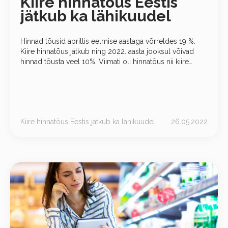
Kiire hinnatõus Eestis
jätkub ka lähikuudel
Hinnad tõusid aprillis eelmise aastaga võrreldes 19 %.
Kiire hinnatõus jätkub ning 2022. aasta jooksul võivad
hinnad tõusta veel 10%. Viimati oli hinnatõus nii kiire
1996. aastal. Hinnatõusu kiirenemise põhjusteks on
peamiselt energia toetusmeetmete
Kiire hinnatõus Eestis jätkub ka lähikuudel
26.05.2022