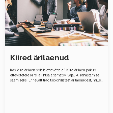
Kiired ärilaenud
Kas kiire ärilaen sobib ettevõttele? Kiire ärilaen pakub
ettevõtetele kiire ja lihtsa alternatiivi vajaliku rahastamise
saamiseks. Erinevalt traditsioonilistest ärilaenudest, mille
heakskiitmine võib võtta päevi ja nädalaid, on kiire ärilaen