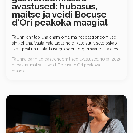
avastused: hubasus,
maitse ja veidi Bocuse
d’Ori peakoka maagiat
Tallinn kinnitab üha enam oma mainet gastronoomilise
sihtkohana. Vaatamata tagasihoidlikule suurusele oskab
Eesti pealinn üllatada isegi kogenud gurmaane — alates
kohalike käsitöökohvikute leidudest kuni tõeliste
Tallinna parimad gastronoomilised avastused:
10.09.2025
kõrgköögirestoranideni autoriliku lähenemisega.
hubasus, maitse ja veidi Bocuse d’Ori peakoka
maagiat