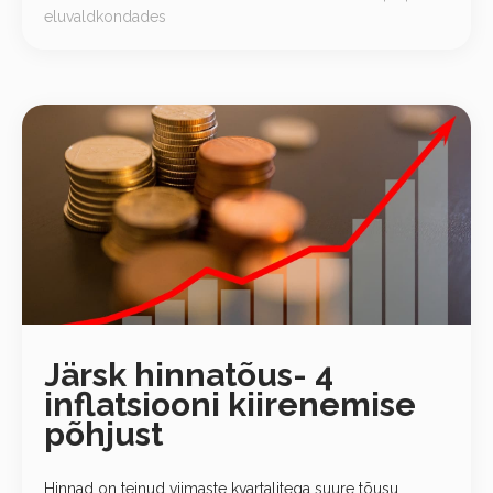
eluvaldkondades
Järsk hinnatõus- 4
inflatsiooni kiirenemise
põhjust
Hinnad on teinud viimaste kvartalitega suure tõusu.