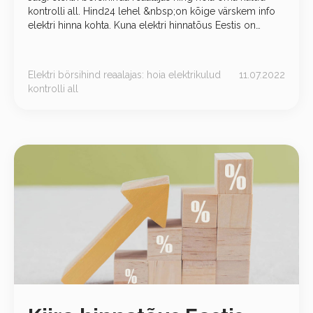
kontrolli all. Hind24 lehel &nbsp;on kõige värskem info
elektri hinna kohta. Kuna elektri hinnatõus Eestis on
kiirem kui eurotsoonis tervikuna, lõime Elektri võrdluse
lehe, mis võimaldab
Elektri börsihind reaalajas: hoia elektrikulud
11.07.2022
kontrolli all