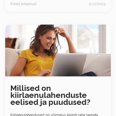
Kiired ärilaenud
11.07.2023
Millised on
kiirlaenulahenduste
eelised ja puudused?
Kiirlaenulahendused on võimalus kiiresti raha laenata,