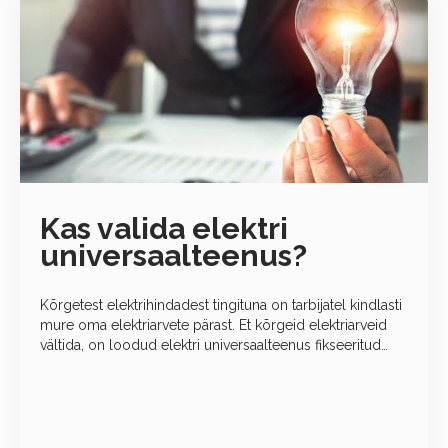
Kas valida elektri
universaalteenus?
Kõrgetest elektrihindadest tingituna on tarbijatel kindlasti
mure oma elektriarvete pärast. Et kõrgeid elektriarveid
vältida, on loodud elektri universaalteenus fikseeritud
hinnaga, mis tõenäoliselt on mõnel ajahetkel kallim rpkui
elektri