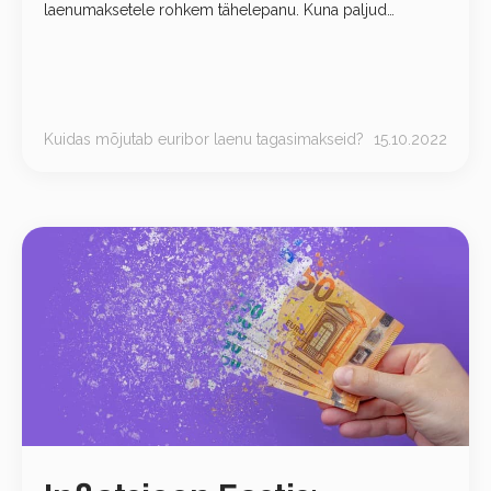
laenumaksetele rohkem tähelepanu. Kuna paljud
laenuvõtjad on seni kokku puutunud vaid negatiivse
euriboriga, tekitab intressimäära tõus
Kuidas mõjutab euribor laenu tagasimakseid?
15.10.2022