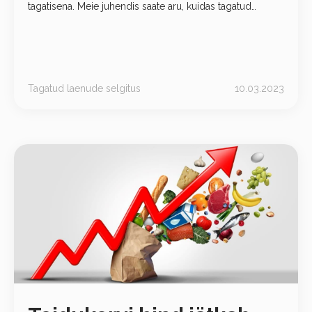
tagatisena. Meie juhendis saate aru, kuidas tagatud
laenud toimivad, ning saate teada, milliseid plusse ja
miinuseid tuleb arvesse võtta.
Tagatud laenude selgitus
10.03.2023