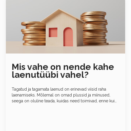
Mis vahe on nende kahe
laenutüübi vahel?
Tagatud ja tagamata laenud on erinevad viisid raha
laenamiseks. Mõlemal on omad plussid ja miinused,
seega on oluline teada, kuidas need toimivad, enne kui
taotlete laenu. Mis eristab tagatud laene tagatiseta
laenudest? Raha