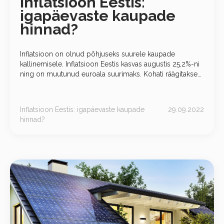
Inflatsioon Eestis:
igapäevaste kaupade
hinnad?
Inflatsioon on olnud põhjuseks suurele kaupade
kallinemisele. Inflatsioon Eestis kasvas augustis 25,2%-ni
ning on muutunud euroala suurimaks. Kohati räägitakse
juba hüperinflatsioonist. Statistikaameti andmetel tõusis
tarbijahinnaindeks võrreldes
Inflatsioon Eestis: igapäevaste kaupade
29.09.2022
hinnad?