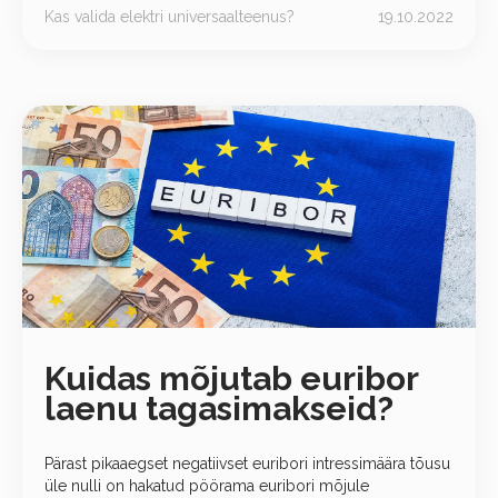
Kas valida elektri universaalteenus?
19.10.2022
Kuidas mõjutab euribor
laenu tagasimakseid?
Pärast pikaaegset negatiivset euribori intressimäära tõusu
üle nulli on hakatud pöörama euribori mõjule