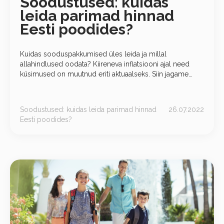
Soodustused: kuidas
leida parimad hinnad
Eesti poodides?
Kuidas sooduspakkumised üles leida ja millal
allahindlused oodata? Kiireneva inflatsiooni ajal need
küsimused on muutnud eriti aktuaalseks. Siin jagame
väärtuslikku infot parimate hindade leidmiseks Eesti
poodides. Ostle
Soodustused: kuidas leida parimad hinnad
26.07.2022
Eesti poodides?