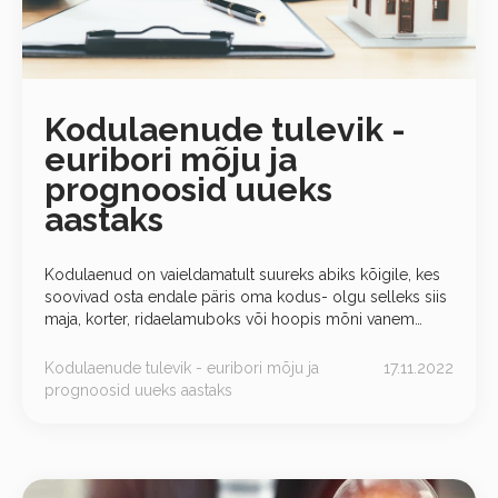
Kodulaenude tulevik -
euribori mõju ja
prognoosid uueks
aastaks
Kodulaenud on vaieldamatult suureks abiks kõigile, kes
soovivad osta endale päris oma kodus- olgu selleks siis
maja, korter, ridaelamuboks või hoopis mõni vanem
talumaja. Kodulaenu loetakse üheks soodsamate
tingimustega laenuks- see on üldjuhul pikaajaline,
Kodulaenude tulevik - euribori mõju ja
17.11.2022
prognoosid uueks aastaks