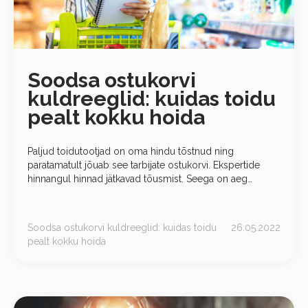
Soodsa ostukorvi
kuldreeglid: kuidas toidu
pealt kokku hoida
Paljud toidutootjad on oma hindu tõstnud ning
paratamatult jõuab see tarbijate ostukorvi. Ekspertide
hinnangul hinnad jätkavad tõusmist. Seega on aeg
õppida raha säästma. Näitame teile, kuidas toiduraha
pealt kokku hoida. Jagame 5 reeglit, mis aitavad
Soodsa ostukorvi kuldreeglid: kuidas toidu
26.05.2022
pealt kokku hoida